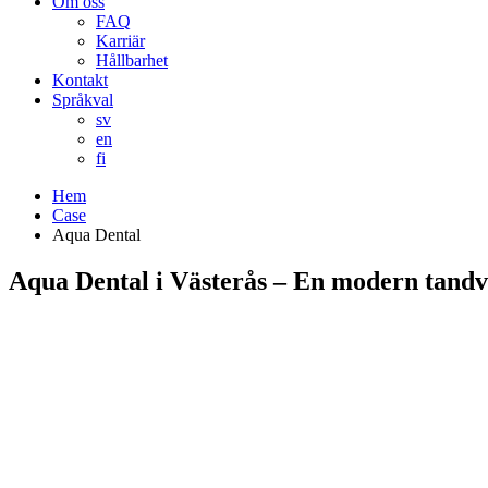
Om oss
FAQ
Karriär
Hållbarhet
Kontakt
Språkval
sv
en
fi
Hem
Case
Aqua Dental
Aqua Dental i Västerås – En modern tandvå