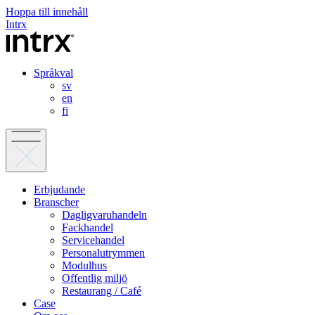
Hoppa till innehåll
Intrx
Språkval
sv
en
fi
Erbjudande
Branscher
Dagligvaruhandeln
Fackhandel
Servicehandel
Personalutrymmen
Modulhus
Offentlig miljö
Restaurang / Café
Case