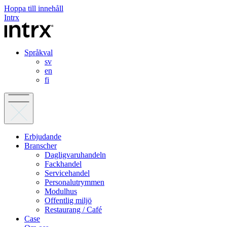
Hoppa till innehåll
Intrx
Språkval
sv
en
fi
Erbjudande
Branscher
Dagligvaruhandeln
Fackhandel
Servicehandel
Personalutrymmen
Modulhus
Offentlig miljö
Restaurang / Café
Case