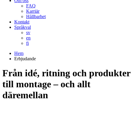
Om oss
FAQ
Karriär
Hållbarhet
Kontakt
Språkval
sv
en
fi
Hem
Erbjudande
Från idé, ritning och produkter
till montage – och allt
däremellan