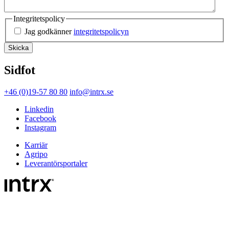
Integritetspolicy
Jag godkänner
integritetspolicyn
Sidfot
+46 (0)19-57 80 80
info@intrx.se
Linkedin
Facebook
Instagram
Karriär
Agripo
Leverantörsportaler