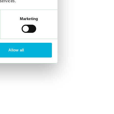
 services.
sointi
Marketing
iinnostaa, miltä uusi tila näyttää. Siksi
a 3D-piirustuksia, jotta voimme visualisoida
 mielellään tilan optimoinnista sekä
Lyhyesti sanottuna: meillä on kokemusta
Allow all