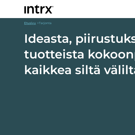
Intrx
Hoppa till innehåll
Etusivu
Tarjonta
Ideasta, piirustuk
tuotteista kokoon
kaikkea siltä välil