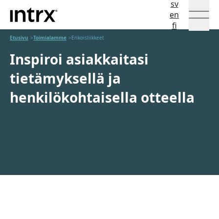
sv
Intrx
Språkval
en
fi
Hoppa till innehåll
Etusivu
Toimialamme
Erikoisliikkeet
Inspiroi asiakkaitasi
tietämyksellä ja
henkilökohtaisella otteella