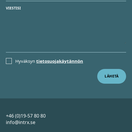
VIESTISI
TIETOSUOJAKÄYTÄNTÖ
Hyväksyn
tietosuojakäytännön
Sidfot
+46 (0)19-57 80 80
info@intrx.se