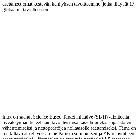
asettaneet omat kestävän kehityksen tavoitteemme, jotka liittyvät 17
globaaliin tavoitteeseen.
Intrx on saanut Science Based Target initiative (SBTi) -aloitteelta
hyväksynnän tieteellisiin tavoitteisiinsa kasvihuonekaasupäästöjen
vähentämiseksi ja nettopäästöjen nollatasolle saattamiseksi. Tämä on
merkittävä askel työssämme Pariisin sopimuksen ja YK:n tavoitteen