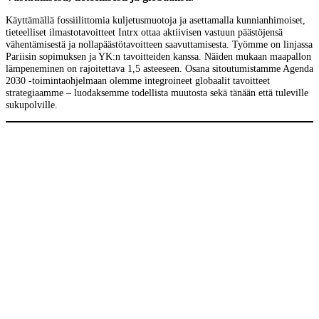
Käyttämällä fossiilittomia kuljetusmuotoja ja asettamalla kunnianhimoiset,
tieteelliset ilmastotavoitteet Intrx ottaa aktiivisen vastuun päästöjensä
vähentämisestä ja nollapäästötavoitteen saavuttamisesta. Työmme on linjassa
Pariisin sopimuksen ja YK:n tavoitteiden kanssa. Näiden mukaan maapallon
lämpeneminen on rajoitettava 1,5 asteeseen. Osana sitoutumistamme Agenda
2030 -toimintaohjelmaan olemme integroineet globaalit tavoitteet
strategiaamme – luodaksemme todellista muutosta sekä tänään että tuleville
sukupolville.