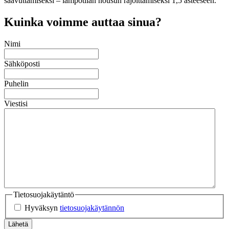
saavuttamiseksi – lämpötilan nousun rajoittamiseksi 1,5 asteeseen.
Kuinka voimme auttaa sinua?
Nimi
Sähköposti
Puhelin
Viestisi
Tietosuojakäytäntö
Hyväksyn
tietosuojakäytännön