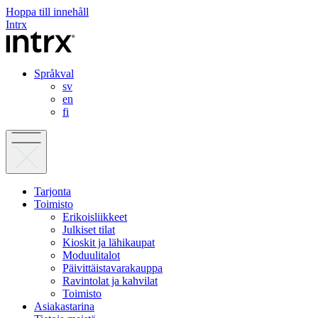
Hoppa till innehåll
Intrx
Språkval
sv
en
fi
Tarjonta
Toimisto
Erikoisliikkeet
Julkiset tilat
Kioskit ja lähikaupat
Moduulitalot
Päivittäistavarakauppa
Ravintolat ja kahvilat
Toimisto
Asiakastarina