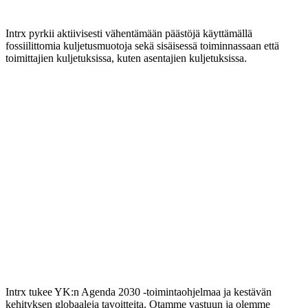
Intrx pyrkii aktiivisesti vähentämään päästöjä käyttämällä
fossiilittomia kuljetusmuotoja sekä sisäisessä toiminnassaan että
toimittajien kuljetuksissa, kuten asentajien kuljetuksissa.
Intrx tukee YK:n Agenda 2030 -toimintaohjelmaa ja kestävän
kehityksen globaaleja tavoitteita. Otamme vastuun ja olemme