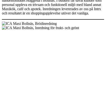
handelsområdet Häggesta i Bollnäs. I butiken får såväl kunder som
personal uppleva en trivsam och funktionell miljö med bland annat
Maxikök, café och apotek. Inredningen levererades av oss på Intrx
och resultatet är en shoppingupplevelse utöver det vanliga.