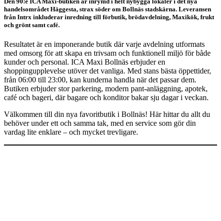
Den 90:e ICA Maxi-butiken är inrymd i helt nybygga lokaler i det nya
handelsområdet Häggesta, strax söder om Bollnäs stadskärna. Leveransen
från Intrx inkluderar inredning till förbutik, brödavdelning, Maxikök, frukt
och grönt samt café.
Resultatet är en imponerande butik där varje avdelning utformats
med omsorg för att skapa en trivsam och funktionell miljö för både
kunder och personal. ICA Maxi Bollnäs erbjuder en
shoppingupplevelse utöver det vanliga. Med stans bästa öppettider,
från 06:00 till 23:00, kan kunderna handla när det passar dem.
Butiken erbjuder stor parkering, modern pant-anläggning, apotek,
café och bageri, där bagare och konditor bakar sju dagar i veckan.
Välkommen till din nya favoritbutik i Bollnäs! Här hittar du allt du
behöver under ett och samma tak, med en service som gör din
vardag lite enklare – och mycket trevligare.