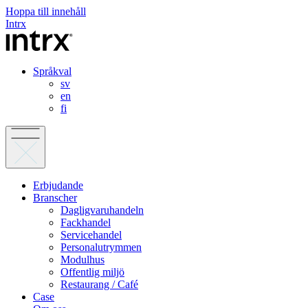
Hoppa till innehåll
Intrx
Språkval
sv
en
fi
Erbjudande
Branscher
Dagligvaruhandeln
Fackhandel
Servicehandel
Personalutrymmen
Modulhus
Offentlig miljö
Restaurang / Café
Case